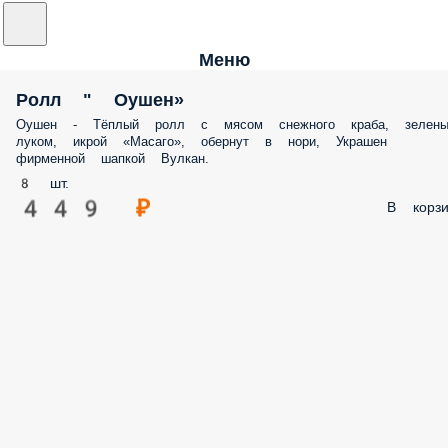
Меню
Ролл " Оушен»
Оушен - Тёплый ролл с мясом снежного краба, зелен
луком, икрой «Масаго», обернут в нори, Украшен
фирменной шапкой Вулкан.
8 шт.
449 ₽
В корзи